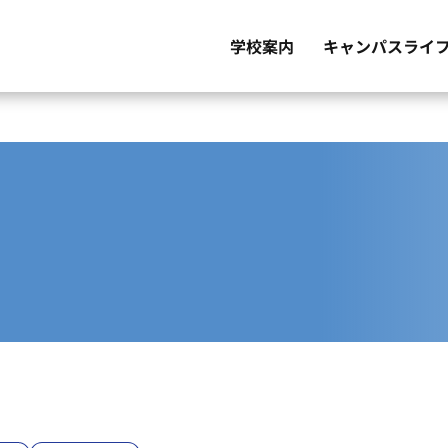
キャンパスライ
学校案内
国家試験・就職・進学情報
シラバス（授業計画書）
自治会・課外活
佐世保市につい
よくあるご質問
看護学生の1日
カリキュラム
メッセージ
学校概要
施設紹介
学校評価
年間行事