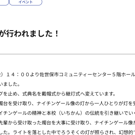
イベント
式が行われました！
金）１４：００より佐世保市コミュニティーセンター５階ホール
いました。
グを止め、式典名を戴帽式から継灯式へ変えています。
燭台を受け取り、ナイチンゲール像の灯から一人ひとりが灯を
イチンゲールの精神と本校（いちかん）の伝統を引き継いでい
先輩から受け取った燭台を大事に受け取り、ナイチンゲール像
した。ライトを落とした中でろうそくの灯が照らされ、幻想的