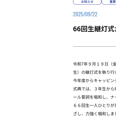
お知らせ
重要
2025/09/22
66回生継灯
令和7年９月１９日（
生）の継灯式を執り行
今年度からキャッピン
式典では、３年生から
ール誓詞を唱和し、ナ
６６回生一人ひとりが
ざし、力強く唱和しま