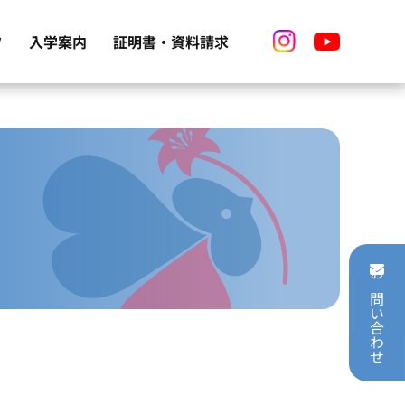
フ
証明書・資料請求
入学案内
資料請求（学校資料）
オープンキャンパス
動
て
証明書（卒業生）
入学試験
募集要項
学費
お問い合わせ