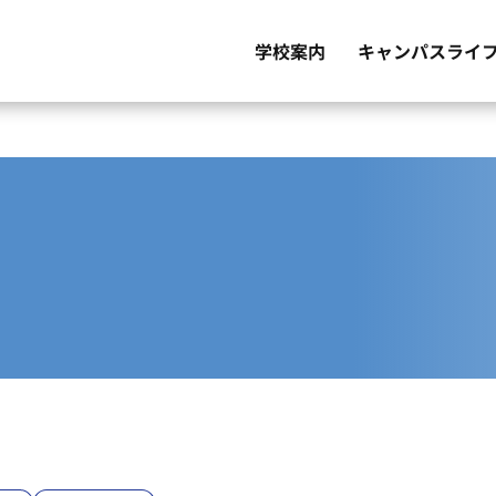
キャンパスライ
学校案内
国家試験・就職・進学情報
シラバス（授業計画書）
自治会・課外活
佐世保市につい
よくあるご質問
看護学生の1日
カリキュラム
メッセージ
学校概要
施設紹介
学校評価
年間行事