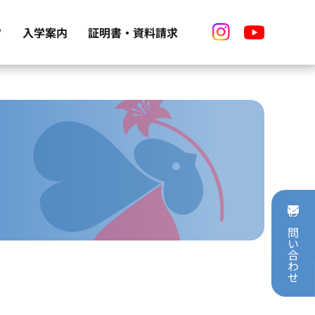
フ
証明書・資料請求
入学案内
資料請求（学校資料）
オープンキャンパス
動
て
証明書（卒業生）
入学試験
募集要項
学費
お問い合わせ